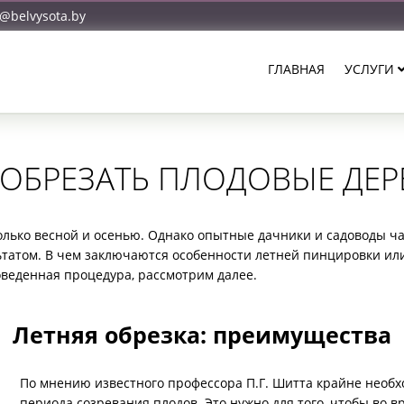
o@belvysota.by
ГЛАВНАЯ
УСЛУГИ
ОБРЕЗАТЬ ПЛОДОВЫЕ ДЕР
олько весной и осенью. Однако опытные дачники и садоводы ча
ьтатом. В чем заключаются особенности летней пинцировки или
веденная процедура, рассмотрим далее.
Летняя обрезка: преимущества
По мнению известного профессора П.Г. Шитта крайне необх
периода созревания плодов. Это нужно для того, чтобы во