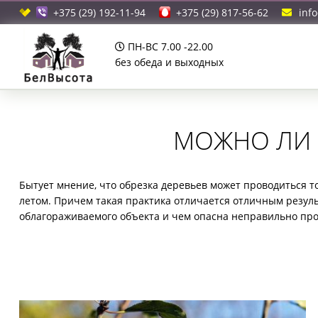
+375 (29) 192-11-94
+375 (29) 817-56-62
inf
ПН-ВС 7.00 -22.00
без обеда и выходных
МОЖНО ЛИ 
Бытует мнение, что обрезка деревьев может проводиться т
летом. Причем такая практика отличается отличным резул
облагораживаемого объекта и чем опасна неправильно про